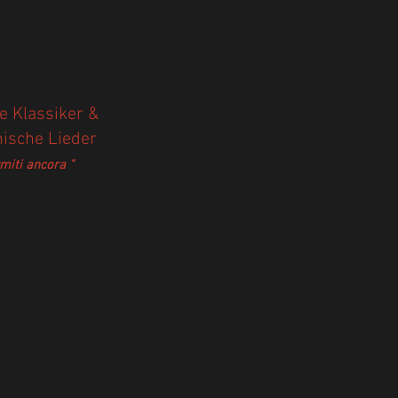
he Klassiker &
nische Lieder
rmiti ancora "