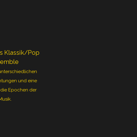
as Klassik/Pop
semble
unterschiedlichen
chtungen und eine
 die Epochen der
Musik.