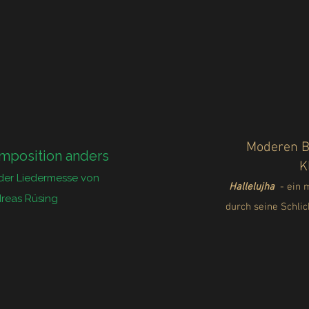
Moderen B
mposition anders
K
 der Liedermesse von
Hallelujha
- ein m
reas Rüsing
durch seine Schlic