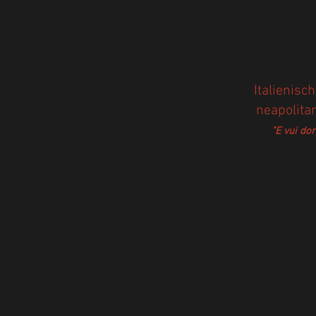
Italienisc
neapolita
"E vui do