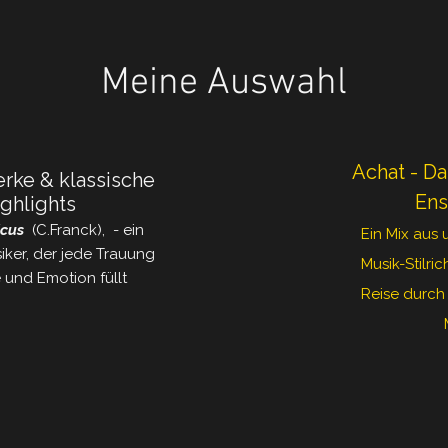
Meine Auswahl
Achat - D
rke & klassische
En
ghlights
icus
(C.Franck), - ein
Ein Mix aus 
siker, der jede Trauung
Musik-Stilri
 und Emotion füllt
Reise durch