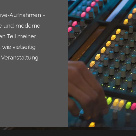
Live‑Aufnahmen –
rke und moderne
en Teil meiner
wie vielseitig
 Veranstaltung