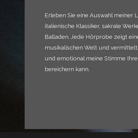
Erleben Sie eine Auswahl meiner 
italienische Klassiker, sakrale We
Balladen. Jede Hörprobe zeigt ein
musikalischen Welt und vermittelt, 
und emotional meine Stimme Ihre
bereichern kann.