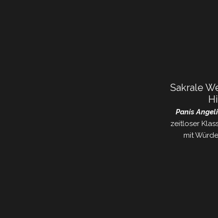
Sakrale We
Hi
Panis Angel
zeitloser Klas
mit Würde