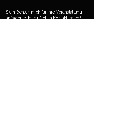
Sie möchten mich für Ihre Veranstaltung
anfragen oder einfach in Kontakt treten?
Ich freu mich auf Ihre Nachricht.
Absenden