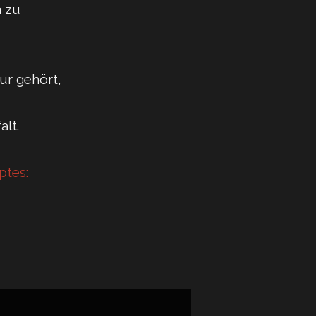
n zu
ur gehört,
lt.
ptes: