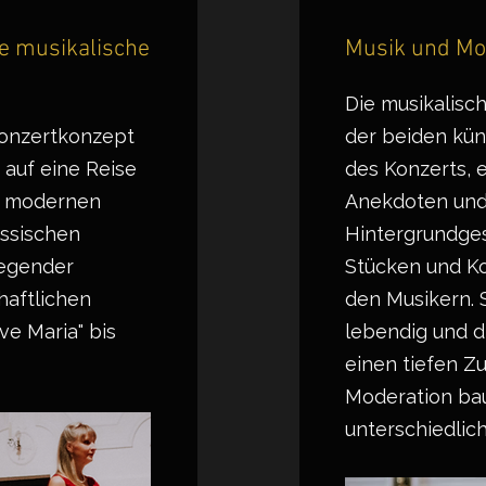
ie musikalische
Musik und Mo
Die musikalisc
Konzertkonzept
der beiden kün
 auf eine Reise
des Konzerts, e
 modernen
Anekdoten un
assischen
Hintergrundge
egender
Stücken und K
haftlichen
den Musikern.
Ave Maria" bis
lebendig und d
einen tiefen Z
Moderation ba
unterschiedlic