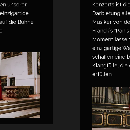
en unserer
Konzerts ist d
einzigartige
Darbietung all
auf die Bühne
Musiker von de
e
Franck´s "Panis
Moment lassen
einzigartige W
schaffen eine 
Klangfülle, di
erfüllen.