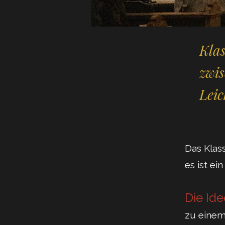
Kla
zwis
Leic
Das Klas
es ist ei
Die Ide
zu einem