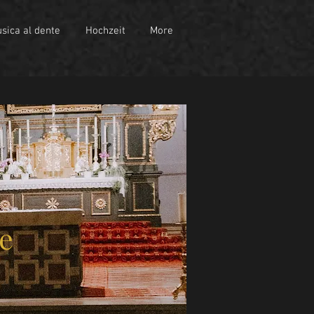
sica al dente
Hochzeit
More
le