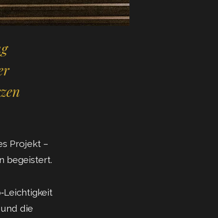
ag
er
rzen
es Projekt –
n begeistert.
Leichtigkeit
 und die