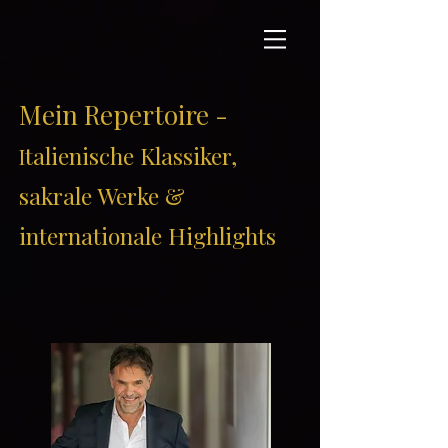
Mein Repertoire -
talienische Klassiker,
I
sakrale Werke &
internationale Highlights