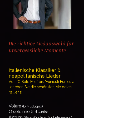
Die richtige Liedauswahl für
unvergessliche Momente
Italienische Klassiker &
neapolitanische Lieder
Von "O Sole Mio" bis "Funiculi Funicula
-erleben Sie die schönsten Melodien
Italliens!
Volare
(D.Mudugno)
O sole mio
(E.d.Curtis)
Azzuro
(Paolo Conte u. Michele Virano)