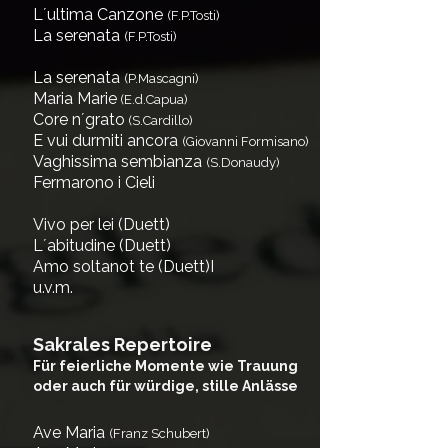
L´ultima Canzone
(F.P.Tosti)
La serenata
(F.P.Tosti)
La serenata
(P.Mascagni)
Maria Marie
(E.d.Capua)
Core n´grato
(S.Cardillo)
E vui durmiti ancora
(Giovanni Formisano)
Vaghissima sembianza
(S.Donaudy)
Fermarono i Cieli
Vivo per lei (Duett)
L´abitudine (Duett)
Amo soltanot te (Duett)I
u.v.m.
Sakrales Repertoire
Für feierliche Momente wie Trauung
oder auch für würdige, stille Anlässe
Ave Maria
(Franz Schubert)