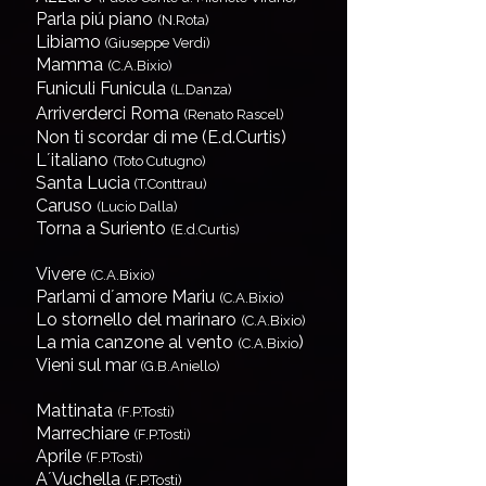
Parla piú piano
(N.Rota)
Libiamo
(Giuseppe Verdi)
Mamma
(C.A.Bixio)
Funiculi Funicula
(L.Danza)
Arriverderci Roma
(Renato Rascel)
Non ti scordar di me (E.d.Curtis)
L´italiano
(Toto Cutugno)
Santa Lucia
(T.Conttrau)
Caruso
(Lucio Dalla)
Torna a Suriento
(E.d.Curtis)
Vivere
(C.A.Bixio)
Parlami d´amore Mariu
(C.A.Bixio)
Lo stornello del marinaro
(C.A.Bixio)
La mia canzone al vento
)
(C.A.Bixio
Vieni sul mar
(G.B.Aniello)
Mattinata
(F.P.Tosti)
Marrechiare
(F.P.Tosti)
Aprile
(F.P.Tosti)
A´Vuchella
(F.P.Tosti)