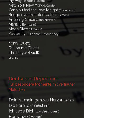
My way
(Jacques Revaux)
New York New York
(j.Kander)
Can you feel the love tonight
(Elton John)
Bridge over troubled water
(P.Simon)
Amazing Grace
(John Newton)
Maria
(L.Bernstein)
Moon River
(H.Manci)
Yesterday
(L.Lennon P.McCartney)
f only (Duett)
Fall on me (Duett)
The Prayer (Duett)
​u.v.m.
Deutsches Repertoire
Für besondere Momente mit vertrauten
Melodien
Dein ist mein ganzes Herz
(F.Lehár)
Die Forelle
(F.Schubert)
Ich liebe Dich
(L.v.Beethoven)
Romanze
( Mozart)