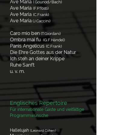
Ave Maria
( Gounod/Bach)
Ave Maria
(F.P.Tosti)
Ave Maria
(C.Frank)
Ave Maria
(J.Caccini)
Caro mio ben
(T.Giordani)
Ombra mai fu
(G.F.Händel)
Panis Angelicus
(C.Frank)
Die Ehre Gottes aus der Natur
Ich steh an deiner Krippe
Ruhe Sanft
u. v. m.
Englisches Repertoire
Für internationale Gäste und vielfältige
Programmwünsche
Hallelujah
(Leonard Cohen)