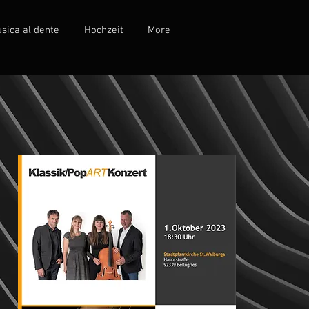
sica al dente
Hochzeit
More