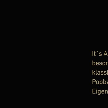
It´s 
beson
klass
Popba
Eige